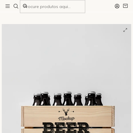
Início
Todos
Pacote de subscrição mensal com 12 cervejas Lager